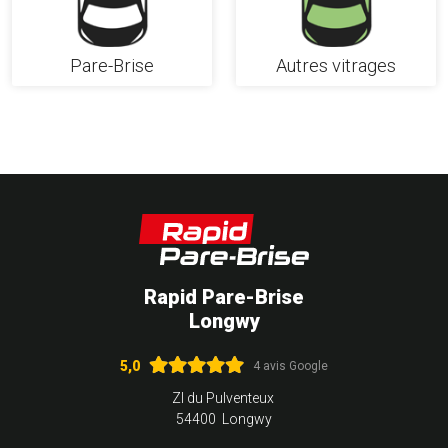
Pare-Brise
Autres vitrages
Rapid Pare-Brise
Longwy
5,0
4 avis Google
ZI du Pulventeux
54400 Longwy