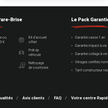
Pare-Brise
Le Pack Garanti
te ou
Kit d'accueil
Garantie casse 1 an
0 €
offert
Garantie impact à vie
Prêt de
Garantie collage à vie
véhicule
Vitrages certifiés no
Nettoyage
de courtoisie
Tarif constructeur re
ualités
Avis clients
FAQ
Votre centre Rapid