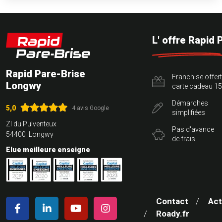
L' offre Rapid 
Rapid Pare-Brise
Franchise offer
Longwy
carte cadeau 15
Démarches
5,0
4 avis Google
simplifiées
ZI du Pulventeux
Pas d'avance
54400 Longwy
de frais
Elue meilleure enseigne
Contact
Act
Roady.fr