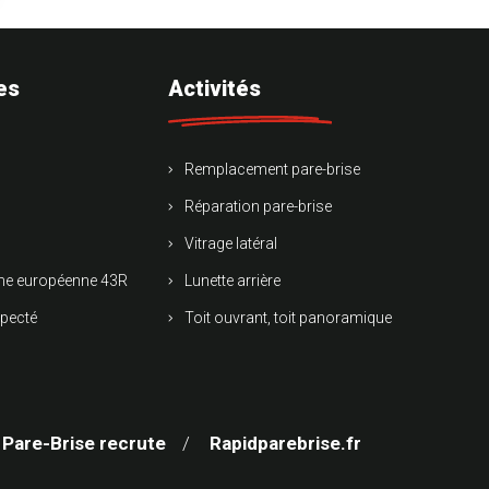
es
Activités
Remplacement pare-brise
Réparation pare-brise
Vitrage latéral
rme européenne 43R
Lunette arrière
specté
Toit ouvrant, toit panoramique
 Pare-Brise recrute
Rapidparebrise.fr