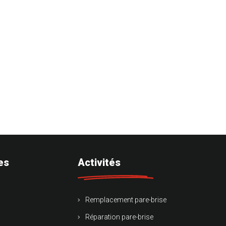
es
Activités
Remplacement pare-brise
Réparation pare-brise