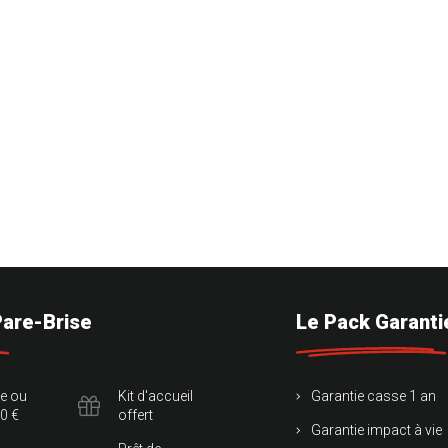
Pare-Brise
Le Pack Garanti
te ou
Kit d'accueil
Garantie casse 1 an
0 €
offert
Garantie impact à vie