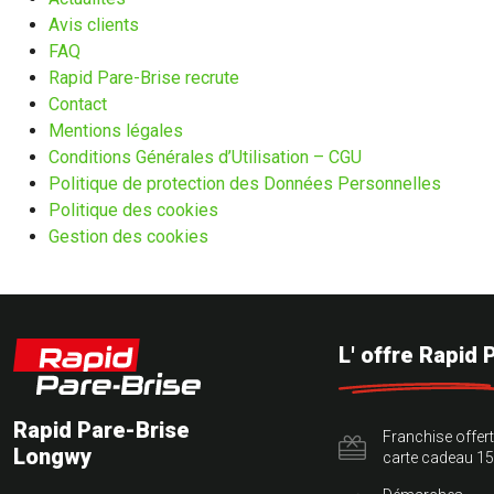
Avis clients
FAQ
Rapid Pare-Brise recrute
Contact
Mentions légales
Conditions Générales d’Utilisation – CGU
Politique de protection des Données Personnelles
Politique des cookies
Gestion des cookies
L' offre Rapid 
Rapid Pare-Brise
Franchise offer
Longwy
carte cadeau 15